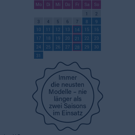
Mo
Di
Mi
Do
Fr
Sa
So
1
2
3
4
5
6
7
8
9
10
11
12
13
15
16
14
17
18
19
20
22
23
21
24
25
26
27
29
30
28
31