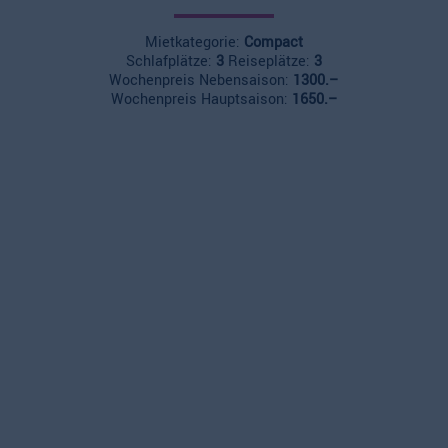
Mietkategorie:
Compact
Schlafplätze:
3
Reiseplätze:
3
Wochenpreis Nebensaison:
1300.–
Wochenpreis Hauptsaison:
1650.–
ALCO Wohnmobile AG
Moosstrasse 4
6212 St. Erhard / Sursee