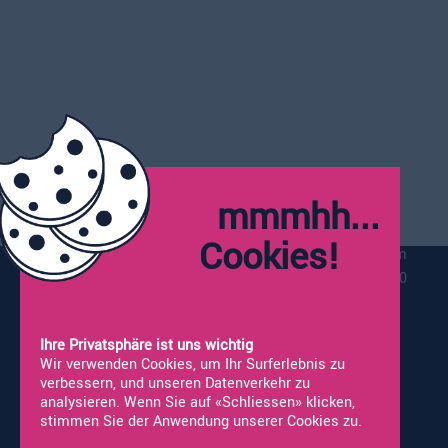
041 925 66 99
info@alco-wohnmobile.ch
Öffnungszeiten:
Montag:
Geschlossen
mmmhh...
Dienstag - Freitag:
09:00 - 12:00
13:30 - 18:00
Cookies!
Vor Feiertagen schliessen wir bereits um
17:00
Samstag*:
09:00 - 16:00
*Werkstatt nicht geöffnet
Ihre Privatsphäre ist uns wichtig
Wir verwenden Cookies, um Ihr Surferlebnis zu
verbessern, und unseren Datenverkehr zu
analysieren. Wenn Sie auf «Schliessen» klicken,
stimmen Sie der Anwendung unserer Cookies zu.
Vermietung
Neufahrzeuge