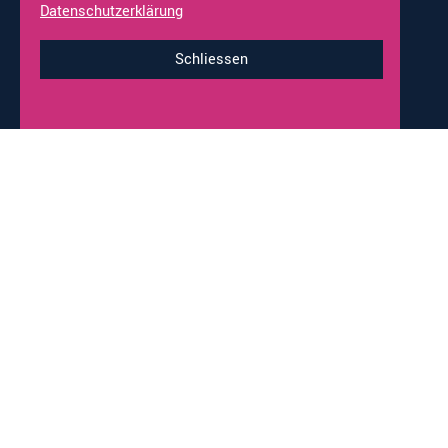
Occasionen
Fahrzeug Ankauf
Datenschutzerklärung
Online-Shop
Werkstatt-Termine
Schliessen
Impressum & Datenschutz
© 2026 alco-wohnmobile.ch