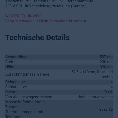
Traktionshilfe "Traction Plus", inkl. Bergabfahrhilfe
230 V SCHUKO-Steckdose, zusätzlich (Garage)
WICHTIGER HINWEIS:
Beim Mietwagen ist kein Fernsehgerät verbaut!
Technische Details
Gesamtlänge
597 cm
Breite
230 cm
Höhe
320 cm
62,5 x 110 cm, links und
Ausschnittsmass Garage
rechts
Reiseplätze
4
Schlafplätze
4
Polster
Dusk
Von Alco gewogene Masse
Noch nicht gewogen
Masse in fahrbereitem
Zustand
2897 kg
(Herstellerangabe mit
Toleranz)