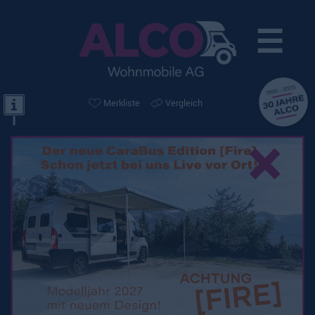
☰
Merkliste
Vergleich
×
Weinsberg CaraHome
550 MG