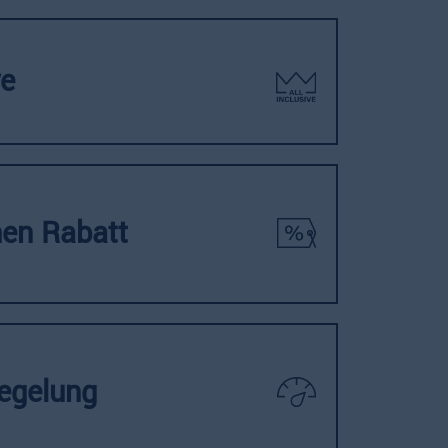
ve
en Rabatt
regelung