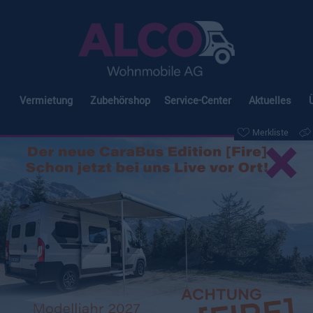
Vermietung
Zubehörshop
Service-Center
Aktuelles
×
Merkliste
insberg CaraHome 650
Merkliste
Vergleichen
erfügbarkeit