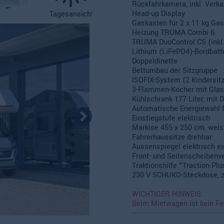
Rückfahrkamera, inkl. Verk
Head-up Display
Tagesansicht
Gaskasten für 2 x 11 kg Ga
Heizung TRUMA Combi 6
TRUMA DuoControl CS (inkl. 
Lithium (LiFePO4)-Bordbatte
Doppeldinette
Bettumbau der Sitzgruppe
ISOFIX-System (2 Kindersit
3-Flammen-Kocher mit Glasa
Kühlschrank 177 Liter, mit 
Automatische Energiewahl f
Einstiegstufe elektrisch
Markise 455 x 250 cm, weis
Fahrerhaussitze drehbar
Aussenspiegel elektrisch ei
Front- und Seitenscheibenv
Traktionshilfe "Traction Plus
230 V SCHUKO-Steckdose, z
WICHTIGER HINWEIS:
Beim Mietwagen ist kein Fe