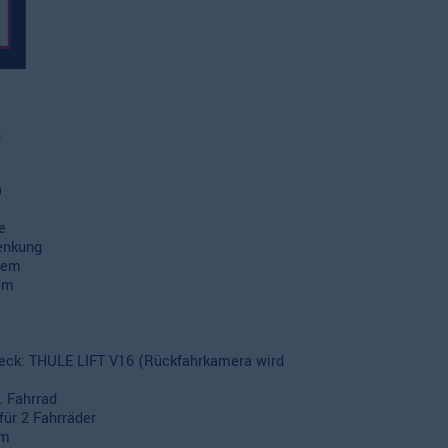
z
)
e
enkung
stem
tem
 Heck: THULE LIFT V16 (Rückfahrkamera wird
. Fahrrad
für 2 Fahrräder
em