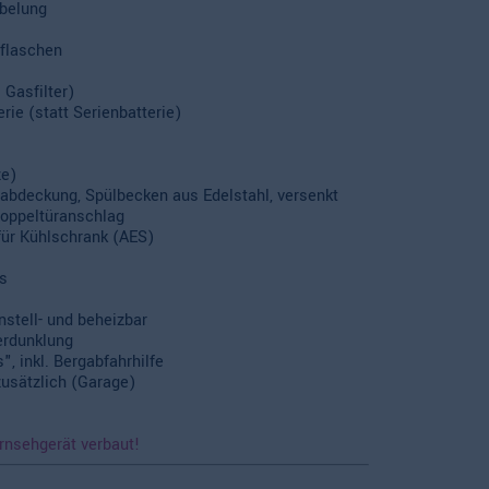
abelung
sflaschen
Gasfilter)
rie (statt Serienbatterie)
ze)
bdeckung, Spülbecken aus Edelstahl, versenkt
Doppeltüranschlag
ür Kühlschrank (AES)
s
nstell- und beheizbar
erdunklung
", inkl. Bergabfahrhilfe
usätzlich (Garage)
rnsehgerät verbaut!