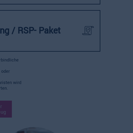
ung / RSP- Paket
rbindliche
 oder
risten wird
ten.
r
eug