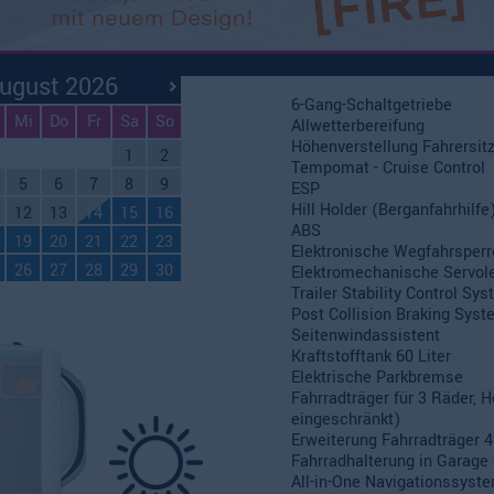
ei in Nebensaison
Ausstattung
ei in Hauptsaison
ugust 2026
6-Gang-Schaltgetriebe
Mi
Do
Fr
Sa
So
Allwetterbereifung
Höhenverstellung Fahrersit
1
2
Tempomat - Cruise Control
5
6
7
8
9
ESP
Hill Holder (Berganfahrhilfe
12
13
14
15
16
ABS
19
20
21
22
23
Elektronische Wegfahrsperr
26
27
28
29
30
Elektromechanische Servol
Trailer Stability Control Sy
Post Collision Braking Sys
Seitenwindassistent
Kraftstofftank 60 Liter
Elektrische Parkbremse
Fahrradträger für 3 Räder,
eingeschränkt)
Erweiterung Fahrradträger 4
Fahrradhalterung in Garage 
All-in-One Navigationssyst