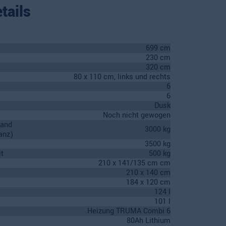
tails
699 cm
230 cm
320 cm
80 x 110 cm, links und rechts
6
6
Dusk
Noch nicht gewogen
tand
3000 kg
anz)
3500 kg
t
500 kg
210 x 141/135 cm cm
210 x 140 cm
184 x 120 cm
124 l
101 l
Heizung TRUMA Combi 6
80Ah Lithium