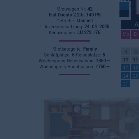
= Fr
Mietwagen Nr:
42
= Fr
Fiat Ducato 2.2ltr. 140 PS
Getriebe:
Manuell
A
1. Inverkehrssetzung:
24. 04. 2025
Kennzeichen:
LU 273 176
Mo
Di
Mietkategorie:
Family
3
4
Schlafplätze:
6
Reiseplätze:
6
10
11
Wochenpreis Nebensaison:
1350.–
Wochenpreis Hauptsaison:
1750.–
17
18
24
25
31