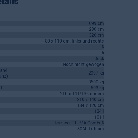
tails
699 cm
230 cm
320 cm
80 x 110 cm, links und rechts
6
6
Dusk
Noch nicht gewogen
tand
2997 kg
anz)
3500 kg
t
503 kg
210 x 141/135 cm cm
210 x 140 cm
184 x 120 cm
124 l
101 l
Heizung TRUMA Combi 6
80Ah Lithium