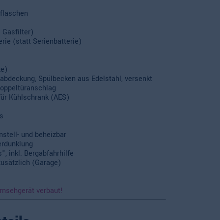
sflaschen
Gasfilter)
rie (statt Serienbatterie)
ze)
bdeckung, Spülbecken aus Edelstahl, versenkt
Doppeltüranschlag
ür Kühlschrank (AES)
s
nstell- und beheizbar
erdunklung
", inkl. Bergabfahrhilfe
usätzlich (Garage)
rnsehgerät verbaut!