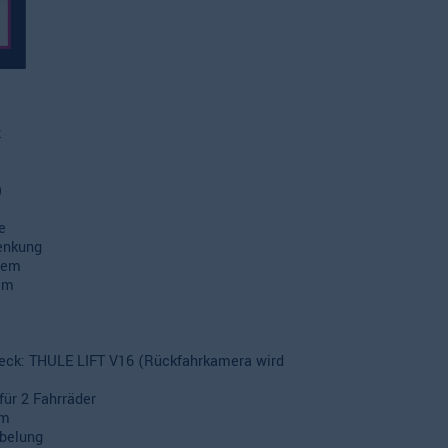
z
)
e
enkung
stem
tem
 Heck: THULE LIFT V16 (Rückfahrkamera wird
für 2 Fahrräder
em
abelung