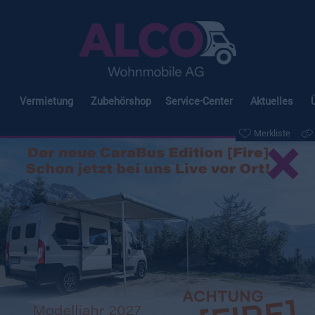
Vermietung
Zubehörshop
Service-Center
Aktuelles
×
Merkliste
insberg CaraHome 650
Merkliste
Vergleichen
erfügbarkeit