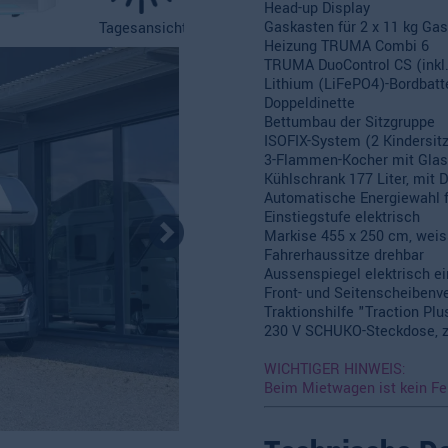
Head-up Display
Gaskasten für 2 x 11 kg Ga
Tagesansicht
Heizung TRUMA Combi 6
TRUMA DuoControl CS (inkl. 
Lithium (LiFePO4)-Bordbatte
Doppeldinette
Bettumbau der Sitzgruppe
ISOFIX-System (2 Kindersit
3-Flammen-Kocher mit Glasa
Kühlschrank 177 Liter, mit 
Automatische Energiewahl f
Einstiegstufe elektrisch
Markise 455 x 250 cm, weis
Fahrerhaussitze drehbar
Aussenspiegel elektrisch ei
Front- und Seitenscheibenv
Traktionshilfe "Traction Plus
230 V SCHUKO-Steckdose, z
WICHTIGER HINWEIS:
Beim Mietwagen ist kein Fe