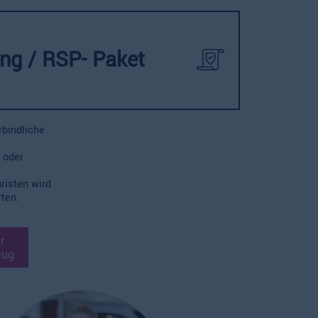
ung / RSP- Paket
rbindliche
 oder
risten wird
ten.
r
eug