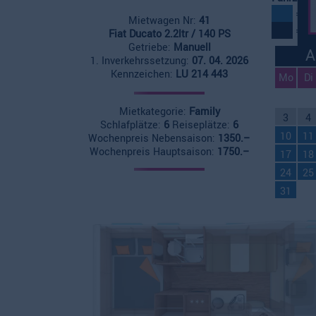
= Fr
Mietwagen Nr:
41
= Fr
Fiat Ducato 2.2ltr / 140 PS
Getriebe:
Manuell
A
1. Inverkehrssetzung:
07. 04. 2026
Kennzeichen:
LU 214 443
Mo
Di
Mietkategorie:
Family
3
4
Schlafplätze:
6
Reiseplätze:
6
10
11
Wochenpreis Nebensaison:
1350.–
Wochenpreis Hauptsaison:
1750.–
17
18
24
25
31