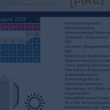
ei in Nebensaison
Ausstattung
ei in Hauptsaison
ugust 2026
6-Gang-Schaltgetriebe
Mi
Do
Fr
Sa
So
Allwetterbereifung
Höhenverstellung Fahrersit
1
2
Tempomat - Cruise Control
5
6
7
8
9
ESP
Hill Holder (Berganfahrhilfe
12
13
14
15
16
ABS
19
20
21
22
23
Elektronische Wegfahrsperr
26
27
28
29
30
Elektromechanische Servol
Trailer Stability Control Sy
Post Collision Braking Sys
Seitenwindassistent
Kraftstofftank 60 Liter
Elektrische Parkbremse
Fahrradträger für 3 Räder,
eingeschränkt)
Fahrradhalterung in Garage 
All-in-One Navigationssyst
Rückfahrkamera, inkl. Verk