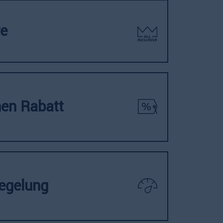
ve
en Rabatt
regelung