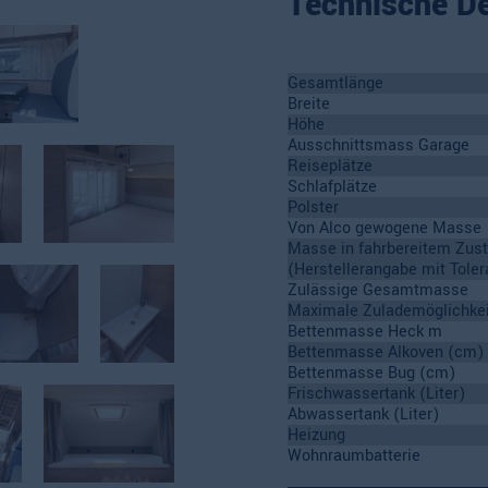
Technische De
Gesamtlänge
Breite
Höhe
Ausschnittsmass Garage
Reiseplätze
Schlafplätze
Polster
Von Alco gewogene Masse
Masse in fahrbereitem Zus
(Herstellerangabe mit Toler
Zulässige Gesamtmasse
Maximale Zulademöglichkei
Bettenmasse Heck m
Bettenmasse Alkoven (cm)
Bettenmasse Bug (cm)
Frischwassertank (Liter)
Abwassertank (Liter)
Heizung
Wohnraumbatterie