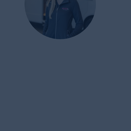
ALCO Wohnmobile AG
Moosstrasse 4
6212 St. Erhard / Sursee