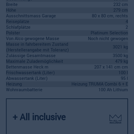
Breite
232 cm
Höhe
279 cm
Ausschnittsmass Garage
80 x 80 cm, rechts
Reiseplätze
4
Schlafplätze
2
Polster
Platinum Selection
Von Alco gewogene Masse
Noch nicht gewogen
Masse in fahrbereitem Zustand
3021 kg
(Herstellerangabe mit Toleranz)
Zulässige Gesamtmasse
3500 kg
Maximale Zulademöglichkeit
479 kg
Bettenmasse Heck m
207 x 141 cm cm
Frischwassertank (Liter)
100 l
Abwassertank (Liter)
95 l
Heizung
Heizung TRUMA Combi 6 + E
Wohnraumbatterie
100 Ah Lithium
+ All inclusive