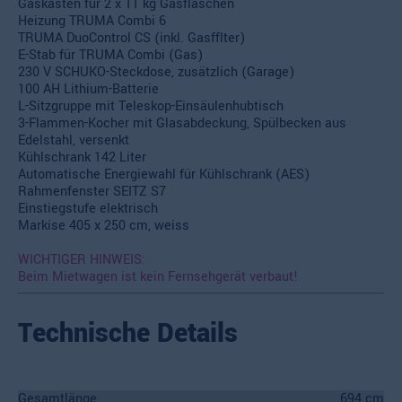
Gaskasten für 2 x 11 kg Gasflaschen
Heizung TRUMA Combi 6
TRUMA DuoControl CS (inkl. Gasfflter)
E-Stab für TRUMA Combi (Gas)
230 V SCHUKO-Steckdose, zusätzlich (Garage)
100 AH Lithium-Batterie
L-Sitzgruppe mit Teleskop-Einsäulenhubtisch
3-Flammen-Kocher mit Glasabdeckung, Spülbecken aus
Edelstahl, versenkt
Kühlschrank 142 Liter
Automatische Energiewahl für Kühlschrank (AES)
Rahmenfenster SEITZ S7
Einstiegstufe elektrisch
Markise 405 x 250 cm, weiss
WICHTIGER HINWEIS:
Beim Mietwagen ist kein Fernsehgerät verbaut!
Technische Details
Gesamtlänge
694 cm