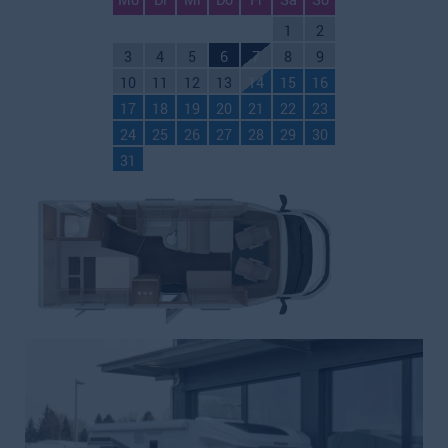
Mo
Di
Mi
Do
Fr
Sa
So
1
2
3
4
5
6
7
8
9
10
11
12
13
14
15
16
17
18
19
20
21
22
23
24
25
26
27
28
29
30
31