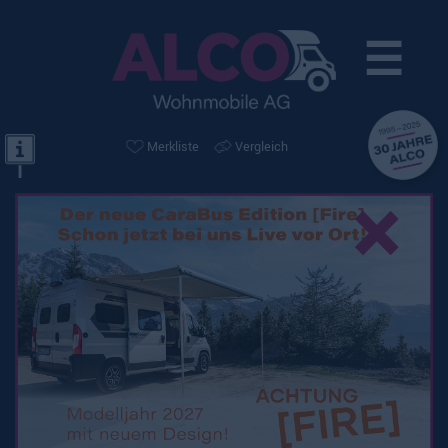
☰
Merkliste
Vergleich
×
Knaus Live TI 650 MF
Platinum Selection