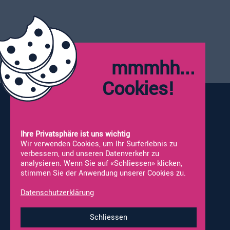
041 925 66 99
info@alco-wohnmobile.ch
mmmhh...
Öffnungszeiten:
Montag:
Geschlossen
Cookies!
Dienstag - Freitag:
09:00 - 12:00
13:30 - 18:00
Samstag*:
09:00 - 16:00
*Werkstatt nicht geöffnet
Ihre Privatsphäre ist uns wichtig
Wir verwenden Cookies, um Ihr Surferlebnis zu
verbessern, und unseren Datenverkehr zu
analysieren. Wenn Sie auf «Schliessen» klicken,
stimmen Sie der Anwendung unserer Cookies zu.
Vermietung
Neufahrzeuge
Occasionen
Fahrzeug Ankauf
Datenschutzerklärung
Online-Shop
Werkstatt-Termine
Schliessen
Impressum & Datenschutz