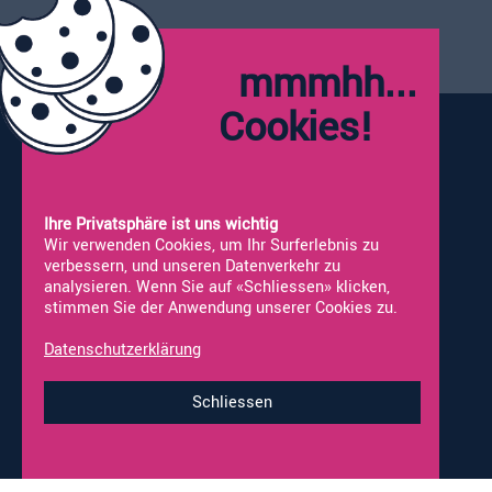
mmmhh...
Öffnungszeiten:
Montag:
Geschlossen
Cookies!
Dienstag - Freitag:
09:00 - 12:00
13:30 - 18:00
Samstag*:
09:00 - 16:00
*Werkstatt nicht geöffnet
Ihre Privatsphäre ist uns wichtig
Wir verwenden Cookies, um Ihr Surferlebnis zu
verbessern, und unseren Datenverkehr zu
analysieren. Wenn Sie auf «Schliessen» klicken,
stimmen Sie der Anwendung unserer Cookies zu.
Vermietung
Neufahrzeuge
Occasionen
Fahrzeug Ankauf
Datenschutzerklärung
Online-Shop
Werkstatt-Termine
Schliessen
Impressum & Datenschutz
© 2026 alco-wohnmobile.ch