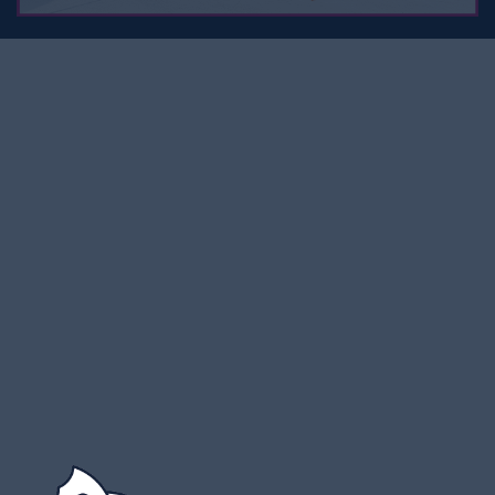
ALCO Wohnmobile AG
Moosstrasse 4
6212 St. Erhard / Sursee
041 925 66 99
info@alco-wohnmobile.ch