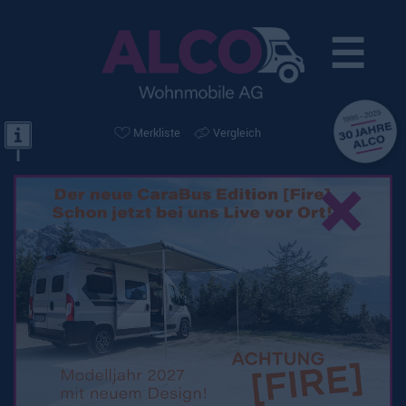
☰
Merkliste
Vergleich
×
Kein passendes Fahrzeug gefunden!